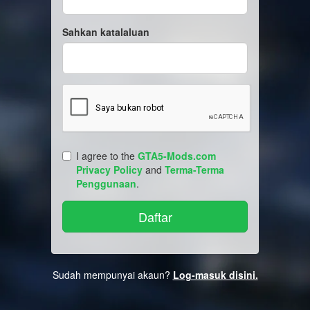
Sahkan katalaluan
I agree to the
GTA5-Mods.com
Privacy Policy
and
Terma-Terma
Penggunaan
.
Sudah mempunyai akaun?
Log-masuk disini.