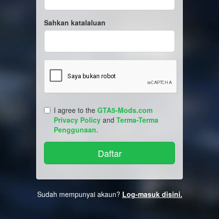
Sahkan katalaluan
I agree to the
GTA5-Mods.com
Privacy Policy
and
Terma-Terma
Penggunaan
.
Sudah mempunyai akaun?
Log-masuk disini.