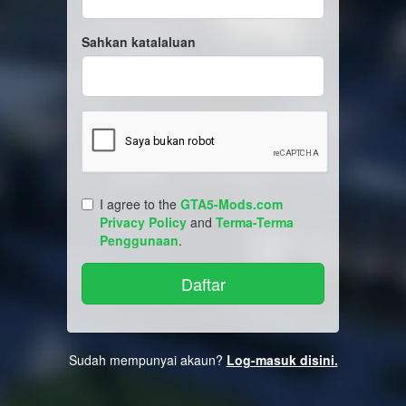
Sahkan katalaluan
I agree to the
GTA5-Mods.com
Privacy Policy
and
Terma-Terma
Penggunaan
.
Sudah mempunyai akaun?
Log-masuk disini.