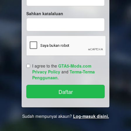
Sahkan katalaluan
I agree to the
GTA5-Mods.com
Privacy Policy
and
Terma-Terma
Penggunaan
.
Sudah mempunyai akaun?
Log-masuk disini.