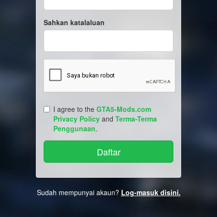
Sahkan katalaluan
I agree to the
GTA5-Mods.com
Privacy Policy
and
Terma-Terma
Penggunaan
.
Sudah mempunyai akaun?
Log-masuk disini.