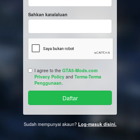
Sahkan katalaluan
I agree to the
GTA5-Mods.com
Privacy Policy
and
Terma-Terma
Penggunaan
.
Sudah mempunyai akaun?
Log-masuk disini.