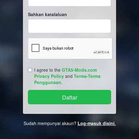
Sahkan katalaluan
I agree to the
GTA5-Mods.com
Privacy Policy
and
Terma-Terma
Penggunaan
.
Sudah mempunyai akaun?
Log-masuk disini.