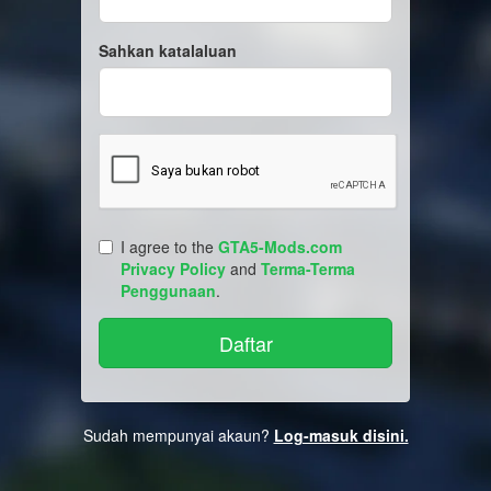
Sahkan katalaluan
I agree to the
GTA5-Mods.com
Privacy Policy
and
Terma-Terma
Penggunaan
.
Sudah mempunyai akaun?
Log-masuk disini.