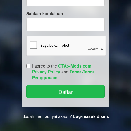
Sahkan katalaluan
I agree to the
GTA5-Mods.com
Privacy Policy
and
Terma-Terma
Penggunaan
.
Sudah mempunyai akaun?
Log-masuk disini.