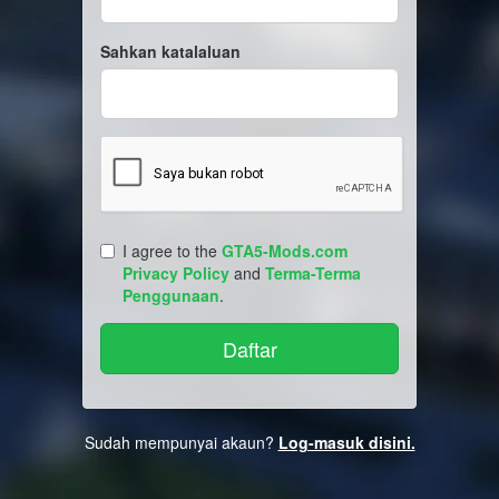
Sahkan katalaluan
I agree to the
GTA5-Mods.com
Privacy Policy
and
Terma-Terma
Penggunaan
.
Sudah mempunyai akaun?
Log-masuk disini.