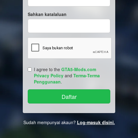
Sahkan katalaluan
I agree to the
GTA5-Mods.com
Privacy Policy
and
Terma-Terma
Penggunaan
.
Sudah mempunyai akaun?
Log-masuk disini.