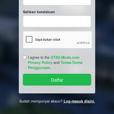
Sahkan katalaluan
I agree to the
GTA5-Mods.com
Privacy Policy
and
Terma-Terma
Penggunaan
.
Sudah mempunyai akaun?
Log-masuk disini.