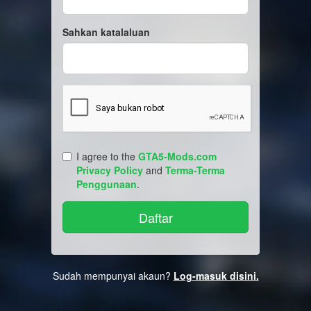
Sahkan katalaluan
I agree to the
GTA5-Mods.com
Privacy Policy
and
Terma-Terma
Penggunaan
.
Sudah mempunyai akaun?
Log-masuk disini.