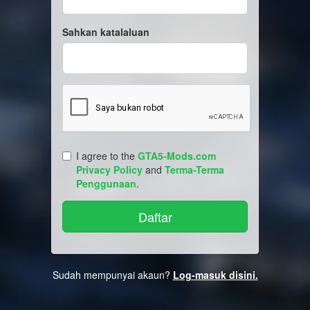
Sahkan katalaluan
I agree to the
GTA5-Mods.com
Privacy Policy
and
Terma-Terma
Penggunaan
.
Sudah mempunyai akaun?
Log-masuk disini.