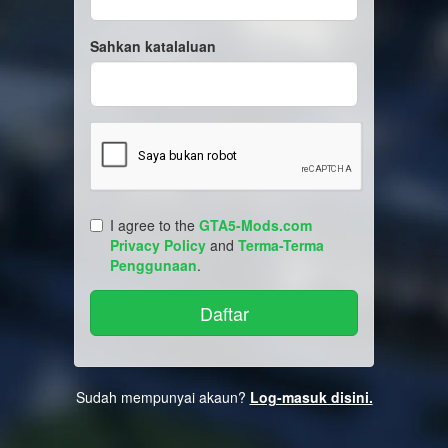
Sahkan katalaluan
I agree to the
GTA5-Mods.com
Privacy Policy
and
Terma-Terma
Penggunaan
.
Sudah mempunyai akaun?
Log-masuk disini.