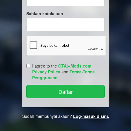
Sahkan katalaluan
I agree to the
GTA5-Mods.com
Privacy Policy
and
Terma-Terma
Penggunaan
.
Sudah mempunyai akaun?
Log-masuk disini.