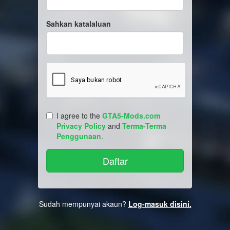
Sahkan katalaluan
I agree to the
GTA5-Mods.com
Privacy Policy
and
Terma-Terma
Penggunaan
.
Sudah mempunyai akaun?
Log-masuk disini.