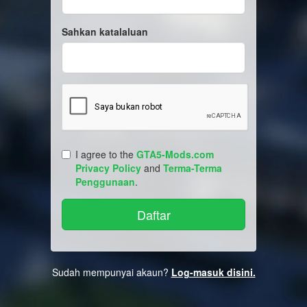
Sahkan katalaluan
I agree to the
GTA5-Mods.com
Privacy Policy
and
Terma-Terma
Penggunaan
.
Sudah mempunyai akaun?
Log-masuk disini.