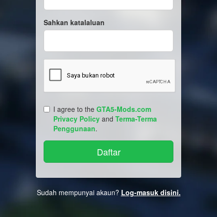
Sahkan katalaluan
I agree to the
GTA5-Mods.com
Privacy Policy
and
Terma-Terma
Penggunaan
.
Sudah mempunyai akaun?
Log-masuk disini.