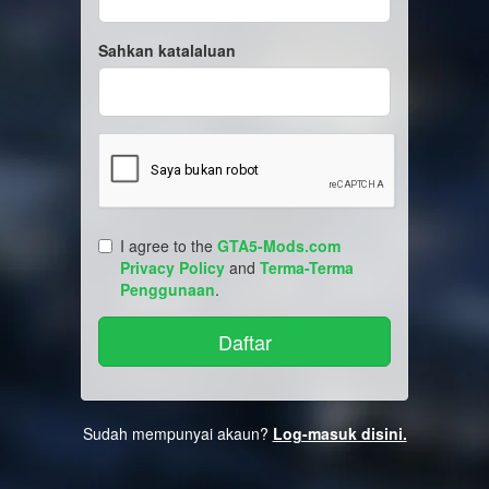
Sahkan katalaluan
I agree to the
GTA5-Mods.com
Privacy Policy
and
Terma-Terma
Penggunaan
.
Sudah mempunyai akaun?
Log-masuk disini.