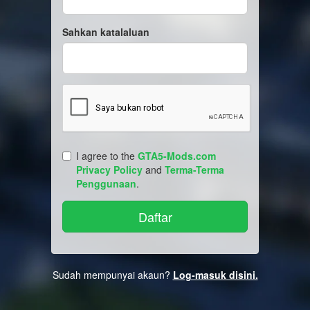
Sahkan katalaluan
I agree to the
GTA5-Mods.com
Privacy Policy
and
Terma-Terma
Penggunaan
.
Sudah mempunyai akaun?
Log-masuk disini.