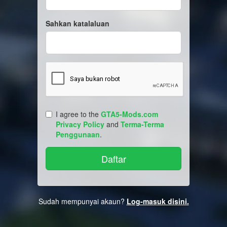
Sahkan katalaluan
I agree to the
GTA5-Mods.com
Privacy Policy
and
Terma-Terma
Penggunaan
.
Sudah mempunyai akaun?
Log-masuk disini.