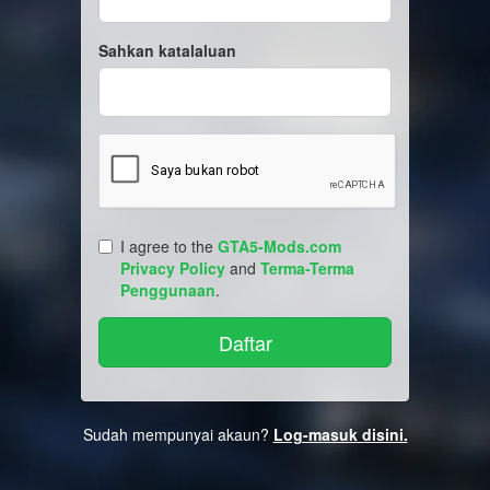
Sahkan katalaluan
I agree to the
GTA5-Mods.com
Privacy Policy
and
Terma-Terma
Penggunaan
.
Sudah mempunyai akaun?
Log-masuk disini.