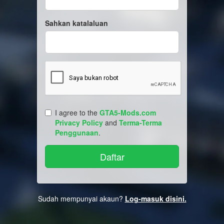
Sahkan katalaluan
I agree to the
GTA5-Mods.com
Privacy Policy
and
Terma-Terma
Penggunaan
.
Sudah mempunyai akaun?
Log-masuk disini.