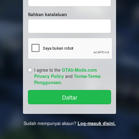
Sahkan katalaluan
I agree to the
GTA5-Mods.com
Privacy Policy
and
Terma-Terma
Penggunaan
.
Sudah mempunyai akaun?
Log-masuk disini.