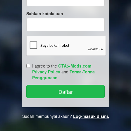
Sahkan katalaluan
I agree to the
GTA5-Mods.com
Privacy Policy
and
Terma-Terma
Penggunaan
.
Sudah mempunyai akaun?
Log-masuk disini.