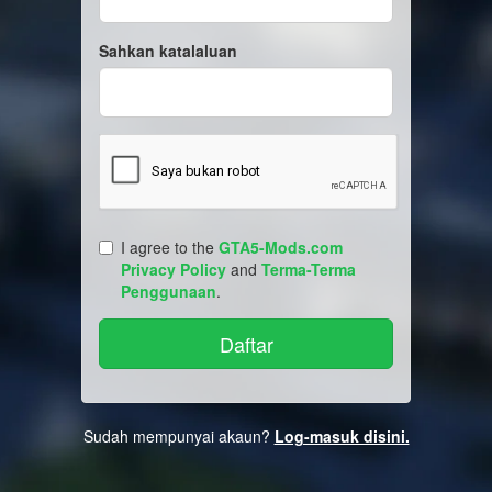
Sahkan katalaluan
I agree to the
GTA5-Mods.com
Privacy Policy
and
Terma-Terma
Penggunaan
.
Sudah mempunyai akaun?
Log-masuk disini.