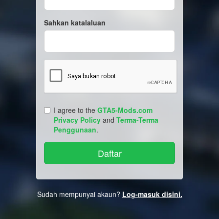
Sahkan katalaluan
I agree to the
GTA5-Mods.com
Privacy Policy
and
Terma-Terma
Penggunaan
.
Sudah mempunyai akaun?
Log-masuk disini.