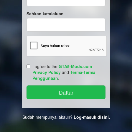
Sahkan katalaluan
I agree to the
GTA5-Mods.com
Privacy Policy
and
Terma-Terma
Penggunaan
.
Sudah mempunyai akaun?
Log-masuk disini.