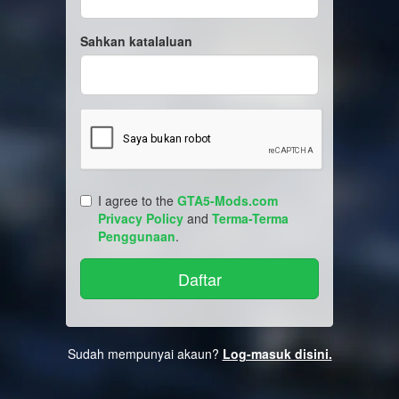
Sahkan katalaluan
I agree to the
GTA5-Mods.com
Privacy Policy
and
Terma-Terma
Penggunaan
.
Sudah mempunyai akaun?
Log-masuk disini.