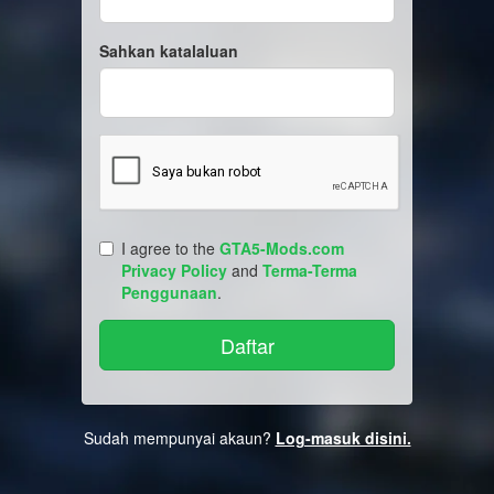
Sahkan katalaluan
I agree to the
GTA5-Mods.com
Privacy Policy
and
Terma-Terma
Penggunaan
.
Sudah mempunyai akaun?
Log-masuk disini.