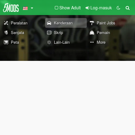
Show Adult
Log-masuk
Peralatan
Kenderaan
Paint Jobs
Senjata
Skrip
Pemain
Peta
Lain-Lain
More