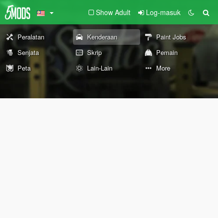
Show Adult
Log-masuk
Peralatan
Kenderaan
Paint Jobs
Senjata
Skrip
Pemain
Peta
Lain-Lain
More