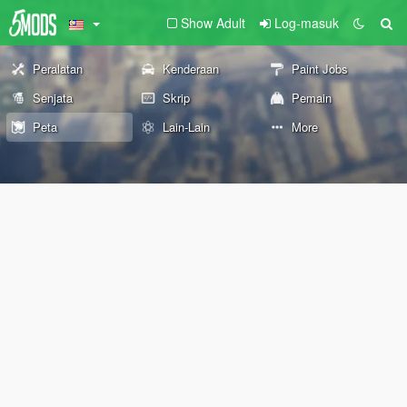
Show Adult
Log-masuk
Peralatan
Kenderaan
Paint Jobs
Senjata
Skrip
Pemain
Peta
Lain-Lain
More