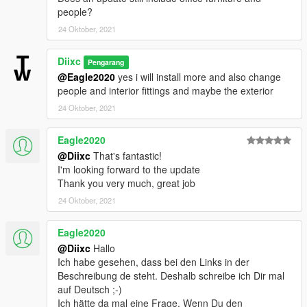
people?
24 Oktober, 2021
Diixc
Pengarang
@Eagle2020
yes i will install more and also change
people and interior fittings and maybe the exterior
24 Oktober, 2021
Eagle2020
@Diixc
That's fantastic!
I'm looking forward to the update
Thank you very much, great job
24 Oktober, 2021
Eagle2020
@Diixc
Hallo
Ich habe gesehen, dass bei den Links in der
Beschreibung de steht. Deshalb schreibe ich Dir mal
auf Deutsch ;-)
Ich hätte da mal eine Frage. Wenn Du den