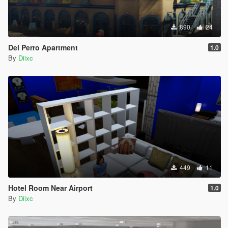
890
24
Del Perro Apartment
1.0
By
Diixc
449
11
Hotel Room Near Airport
1.0
By
Diixc