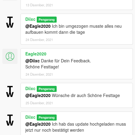
13 Disember, 2021
Diixc
Pengarang
@Eagle2020
Ich bin umgezogen musste alles neu
aufbauen kommt dann die tage
24 Disember, 2021
Eagle2020
@Diixc
Danke für Dein Feedback.
Schöne Festtage!
24 Disember, 2021
Diixc
Pengarang
@Eagle2020
Wünsche dir auch Schöne Festtage
25 Disember, 2021
Diixc
Pengarang
@Eagle2020
Ich hab das update hochgeladen muss
jetzt nur noch bestätigt werden