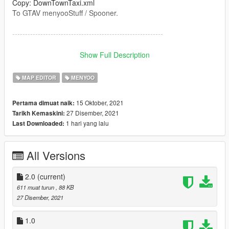
Copy: DownTownTaxi.xml
To GTAV menyooStuff / Spooner.
-----------------------------------------------------------
Mods You Need :
Show Full Description
https://de.gta5-mods.com/scripts/menyoo-pc-sp
MAP EDITOR
MENYOO
https://gta5mod.net/gta-5-mods/tools/map-builder-discovery-1-
15 Oktober, 2021
Pertama dimuat naik:
0-0f/
27 Disember, 2021
Tarikh Kemaskini:
1 hari yang lalu
Last Downloaded:
https://de.gta5-mods.com/scripts/object-spawn-unlocker
Or My Object List : https://www.file-upload.net/download-
All Versions
14728599/ObjectList.ini.html
-----------------------------------------------------------
2.0
(current)
611 muat turun
, 88 KB
27 Disember, 2021
1.0