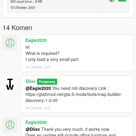
303 muat turun
, 9 KB
15 Oktober, 2021
14 Komen
Eagle2020
Hi
What is required?
I only load a very small part.
24 Oktober, 2021
Diixc
Pengarang
@Eagle2020
You need mb discovery Link :
https://gta5mod.net/gta-5-mods/tools/map-builder-
discovery-1-0-0f/
24 Oktober, 2021
Eagle2020
@Diixc
Thank you very much, it works now.
Does an update still include office furniture and