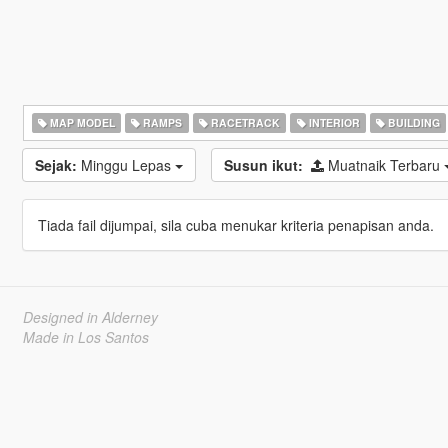
MAP MODEL
RAMPS
RACETRACK
INTERIOR
BUILDING
Sejak:
Minggu Lepas
Susun ikut:
Muatnaik Terbaru
Tiada fail dijumpai, sila cuba menukar kriteria penapisan anda.
Designed in Alderney
Made in Los Santos