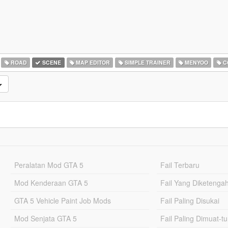
ROAD
SCENE
MAP EDITOR
SIMPLE TRAINER
MENYOO
C
Peralatan Mod GTA 5
Fail Terbaru
Mod Kenderaan GTA 5
Fail Yang Diketenga
GTA 5 Vehicle Paint Job Mods
Fail Paling Disukai
Mod Senjata GTA 5
Fail Paling Dimuat-t