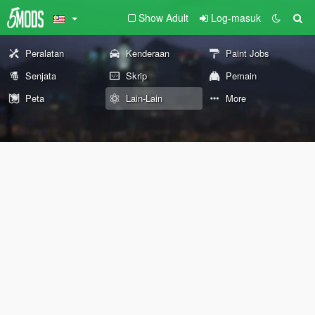
Show Adult
Log-masuk
Peralatan
Kenderaan
Paint Jobs
Senjata
Skrip
Pemain
Peta
Lain-Lain
More