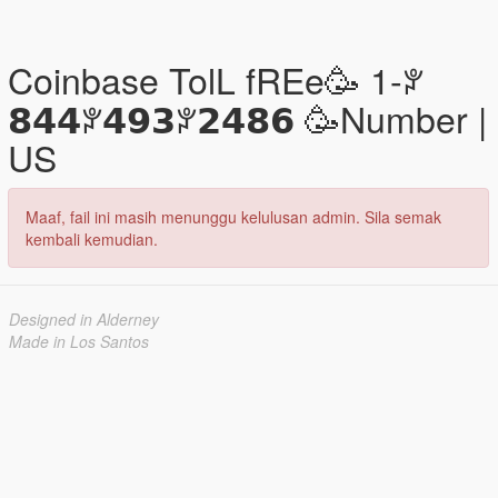
Coinbase TolL fREe🥳️ 1-ꐕ
𝟴𝟰𝟰ꐕ𝟰𝟵𝟯ꐕ𝟮𝟰𝟴𝟲 🥳️Number |
US
Maaf, fail ini masih menunggu kelulusan admin. Sila semak
kembali kemudian.
Designed in Alderney
Made in Los Santos