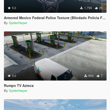
5.0
1,759
25
Armored Mexico Federal Police Texture (Blindado Policia Federal Mexicana)
By
SpiderHarper
5.0
604
7
Rumpo TV Azteca
By
SpiderHarper