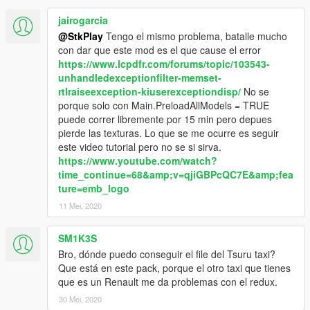
jairogarcia
@StkPlay
Tengo el mismo problema, batalle mucho
con dar que este mod es el que cause el error
https://www.lcpdfr.com/forums/topic/103543-
unhandledexceptionfilter-memset-
rtlraiseexception-kiuserexceptiondisp/
No se
porque solo con Main.PreloadAllModels = TRUE
puede correr libremente por 15 min pero depues
pierde las texturas. Lo que se me ocurre es seguir
este video tutorial pero no se si sirva.
https://www.youtube.com/watch?
time_continue=68&amp;v=qjiGBPcQC7E&amp;fea
ture=emb_logo
11 Mei, 2020
SM1K3S
Bro, dónde puedo conseguir el file del Tsuru taxi?
Que está en este pack, porque el otro taxi que tienes
que es un Renault me da problemas con el redux.
30 Mei, 2020