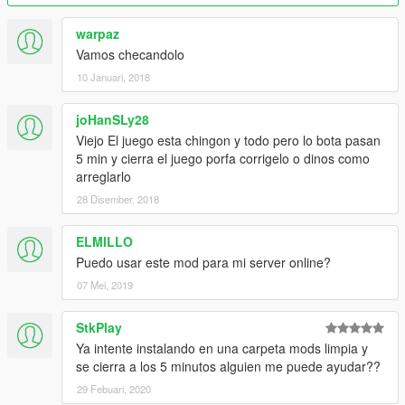
Paradas de autobús by SpiderHarper
Algunos espectaculares, cementera cruz azul, Wal-Mart y otras
warpaz
cosas (Sandy Shore) by SpiderHarper
Vamos checandolo
Espero sea del agrado de todos y los disfruten tanto como yo
10 Januari, 2018
al hacerlos.
INSTALAR EN LA CARPETA MODS
joHanSLy28
Viejo El juego esta chingon y todo pero lo bota pasan
GRACIAS
5 min y cierra el juego porfa corrigelo o dinos como
arreglarlo
28 Disember, 2018
ELMILLO
Puedo usar este mod para mi server online?
07 Mei, 2019
StkPlay
Ya intente instalando en una carpeta mods limpia y
se cierra a los 5 minutos alguien me puede ayudar??
29 Febuari, 2020