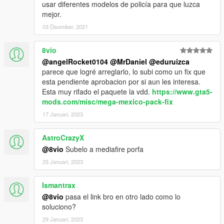
usar diferentes modelos de policía para que luzca
mejor.
03 Disember, 2021
8vio
@angelRocket0104
@MrDaniel
@eduruizca
parece que logré arreglarlo, lo subi como un fix que
esta pendiente aprobacion por si aun les interesa.
Esta muy rifado el paquete la vdd.
https://www.gta5-
mods.com/misc/mega-mexico-pack-fix
17 Januari, 2023
AstroCrazyX
@8vio
Subelo a mediafire porfa
25 Januari, 2023
Ismantrax
@8vio
pasa el link bro en otro lado como lo
soluciono?
29 Januari, 2023