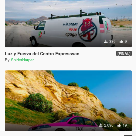
336
9
Luz y Fuerza del Centro Expressvan
[FINAL]
By
SpiderHarper
2,696
19