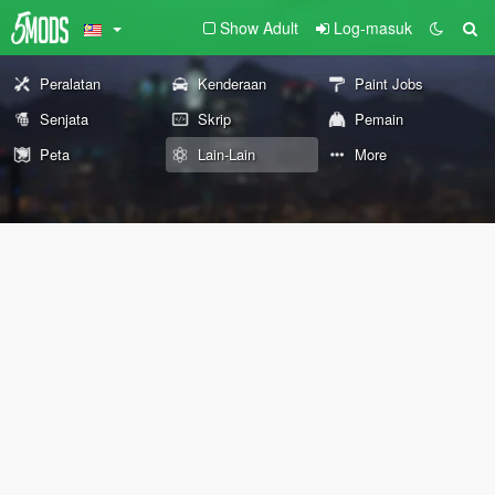
Show Adult
Log-masuk
Peralatan
Kenderaan
Paint Jobs
Senjata
Skrip
Pemain
Peta
Lain-Lain
More