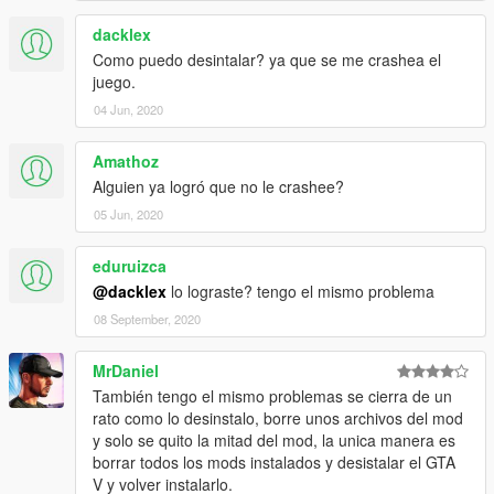
dacklex
Como puedo desintalar? ya que se me crashea el
juego.
04 Jun, 2020
Amathoz
Alguien ya logró que no le crashee?
05 Jun, 2020
eduruizca
@dacklex
lo lograste? tengo el mismo problema
08 September, 2020
MrDaniel
También tengo el mismo problemas se cierra de un
rato como lo desinstalo, borre unos archivos del mod
y solo se quito la mitad del mod, la unica manera es
borrar todos los mods instalados y desistalar el GTA
V y volver instalarlo.