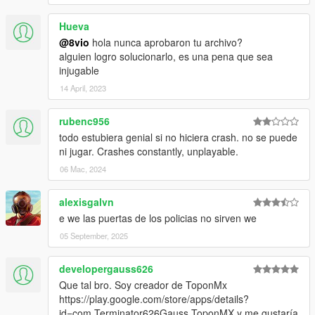
Hueva
@8vio
hola nunca aprobaron tu archivo?
alguien logro solucionarlo, es una pena que sea
injugable
14 April, 2023
rubenc956
todo estubiera genial si no hiciera crash. no se puede
ni jugar. Crashes constantly, unplayable.
06 Mac, 2024
alexisgalvn
e we las puertas de los policias no sirven we
05 September, 2025
developergauss626
Que tal bro. Soy creador de ToponMx
https://play.google.com/store/apps/details?
id=com.Terminator626Gauss.ToponMX y me gustaría