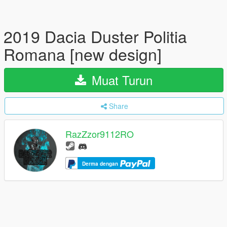
2019 Dacia Duster Politia
Romana [new design]
Muat Turun
Share
RazZzor9112RO
Derma dengan