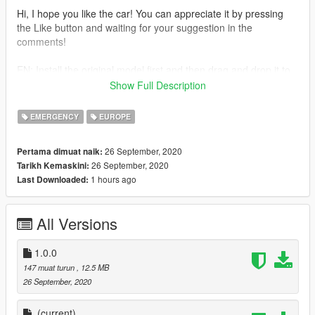
Hi, I hope you like the car! You can appreciate it by pressing
the Like button and waiting for your suggestion in the
comments!
EN: Install the original model first and then drag and drop it to
my file where you installed the original model.
Show Full Description
--------------- Installation -------------
EMERGENCY
EUROPE
Use the OpenIV to replace the files: Grand Theft Auto
V\update\x64\dlcpacks\patchday4ng\dlc.rpf\x64\levels\gta5\vehi
26 September, 2020
Pertama dimuat naik:
cles.rpf\
26 September, 2020
Tarikh Kemaskini:
1 hours ago
Last Downloaded:
Grand Theft Auto
V\update\x64\dlcpacks\patchday3ng\dlc.rpf\x64\levels\gta5\vehi
cles.rpf\
All Versions
CREDIT MODEL :
THANKS FOR MODEL *****
1.0.0
Original: https://urgencesmods.fr/mods/vehicules/dacia-duster-
147 muat turun
, 12.5 MB
2019-gendarmerie-els/
26 September, 2020
Credits:
Vehicle: FSM
(current)