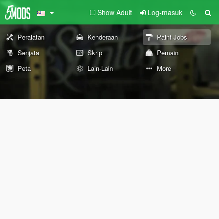
Show Adult
Log-masuk
Peralatan
Kenderaan
Paint Jobs
Senjata
Skrip
Pemain
Peta
Lain-Lain
More