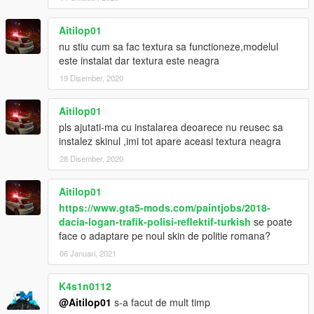
Aitilop01
nu stiu cum sa fac textura sa functioneze,modelul
este instalat dar textura este neagra
19 Disember, 2020
Aitilop01
pls ajutati-ma cu instalarea deoarece nu reusec sa
instalez skinul ,imi tot apare aceasi textura neagra
28 Disember, 2020
Aitilop01
https://www.gta5-mods.com/paintjobs/2018-
dacia-logan-trafik-polisi-reflektif-turkish
se poate
face o adaptare pe noul skin de politie romana?
06 Januari, 2021
K4s1n0112
@Aitilop01
s-a facut de mult timp