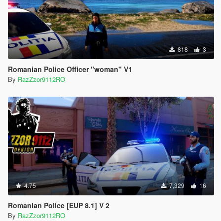
818
3
Romanian Police Officer "woman" V1
By
RazZzor9112RO
4.75
7,329
16
Romanian Police [EUP 8.1] V 2
By
RazZzor9112RO