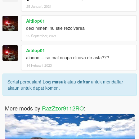
25 Januari, 2021
Aitilop01
deci nimeni nu stie rezolvarea
25 September, 2021
Aitilop01
aloooo.....se mai ocupa cineva de asta???
14 Febuari, 2023
Sertai perbualan!
Log masuk
atau
daftar
untuk mendaftar
akaun untuk dapat komen.
More mods by
RazZzor9112RO
: