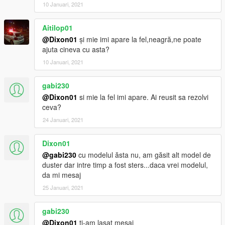
10 Januari, 2021
Aitilop01
@Dixon01
și mie imi apare la fel,neagră,ne poate
ajuta cineva cu asta?
10 Januari, 2021
gabi230
@Dixon01
si mie la fel imi apare. Ai reusit sa rezolvi
ceva?
24 Januari, 2021
Dixon01
@gabi230
cu modelul ăsta nu, am găsit alt model de
duster dar intre timp a fost sters...daca vrei modelul,
da mi mesaj
25 Januari, 2021
gabi230
@Dixon01
ti-am lasat mesaj