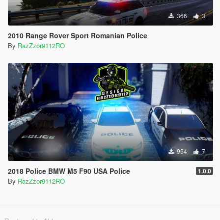
366
3
2010 Range Rover Sport Romanian Police
By
RazZzor9112RO
954
7
2018 Police BMW M5 F90 USA Police
1.0.0
By
RazZzor9112RO