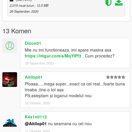
2,015 muat turun
, 12.5 MB
26 September, 2020
13 Komen
Dixon01
Mie nu imi functioneaza, imi apare masina asa
https://imgur.com/a/MqYIPf3
. Cum procedez?
29 September, 2020
Aitilop01
Pfoaaa.....mega super...exact ca cel real...foarte buna
treaba ,tine-o tot așa
PS:asteptam și loganul modelul nou
02 Oktober, 2020
K4s1n0112
@Aitilop01
nu seamana cu cel nou
11 Oktober, 2020