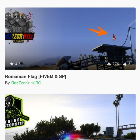
4.5
776
5
Romanian Flag [FIVEM & SP]
By
RazZzor9112RO