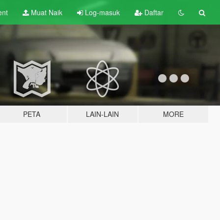
ent
Muat Naik
Log-masuk
Daftar
PETA
LAIN-LAIN
MORE