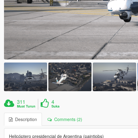
311
4
Muat Turun
Suka
Description
Comments (2)
Helicóptero presidencial de Argentina (paintjobs)