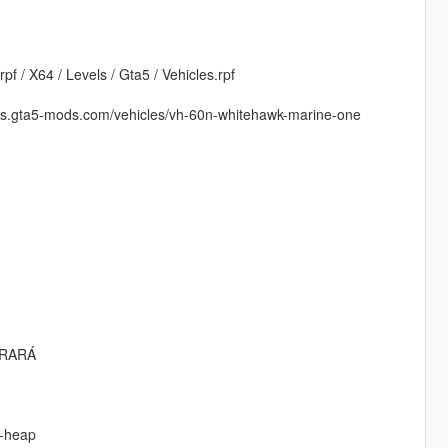
pf / X64 / Levels / Gta5 / Vehicles.rpf
://es.gta5-mods.com/vehicles/vh-60n-whitehawk-marine-one
RRARÁ
f-heap