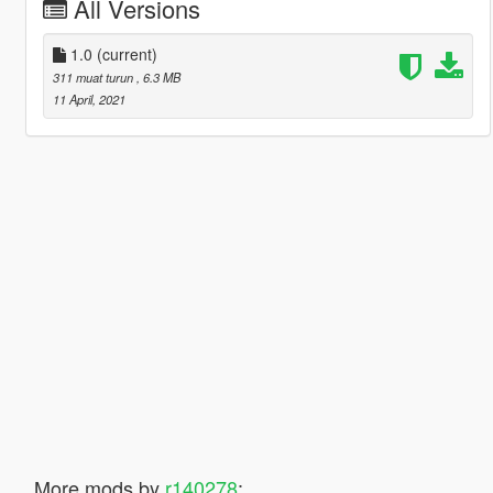
All Versions
1.0
(current)
311 muat turun
, 6.3 MB
11 April, 2021
More mods by
r140278
: