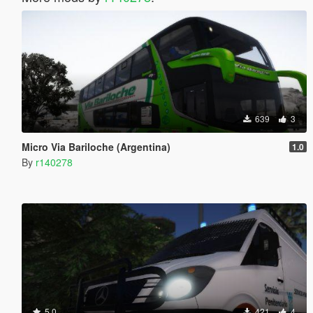
639
3
Micro Via Bariloche (Argentina)
1.0
By
r140278
5.0
421
4