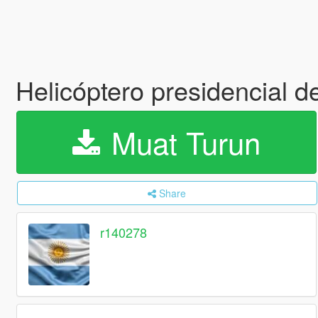
Helicóptero presidencial 
Muat Turun
Share
r140278