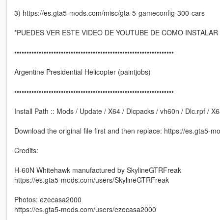
3) https://es.gta5-mods.com/misc/gta-5-gameconfig-300-cars
*PUEDES VER ESTE VIDEO DE YOUTUBE DE COMO INSTALAR VEH
•••••••••••••••••••••••••••••••••••••••••••••••••••••••••••••••••
Argentine Presidential Helicopter (paintjobs)
•••••••••••••••••••••••••••••••••••••••••••••••••••••••••••••••••
Install Path :: Mods / Update / X64 / Dlcpacks / vh60n / Dlc.rpf / X6
Download the original file first and then replace: https://es.gta
Credits:
H-60N Whitehawk manufactured by SkylineGTRFreak
https://es.gta5-mods.com/users/SkylineGTRFreak
Photos: ezecasa2000
https://es.gta5-mods.com/users/ezecasa2000