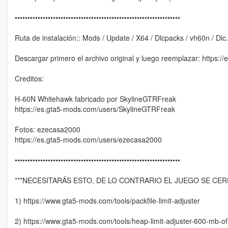
•••••••••••••••••••••••••••••••••••••••••••••••••••••••••••••••••
Ruta de instalación:: Mods / Update / X64 / Dlcpacks / vh60n / Dlc.r
Descargar primero el archivo original y luego reemplazar: https
Creditos:
H-60N Whitehawk fabricado por SkylineGTRFreak
https://es.gta5-mods.com/users/SkylineGTRFreak
Fotos: ezecasa2000
https://es.gta5-mods.com/users/ezecasa2000
•••••••••••••••••••••••••••••••••••••••••••••••••••••••••••••••••
***NECESITARÁS ESTO, DE LO CONTRARIO EL JUEGO SE CE
1) https://www.gta5-mods.com/tools/packfile-limit-adjuster
2) https://www.gta5-mods.com/tools/heap-limit-adjuster-600-mb-o