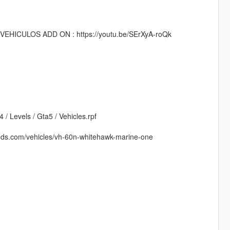
ICULOS ADD ON : https://youtu.be/SErXyA-roQk
4 / Levels / Gta5 / Vehicles.rpf
5-mods.com/vehicles/vh-60n-whitehawk-marine-one