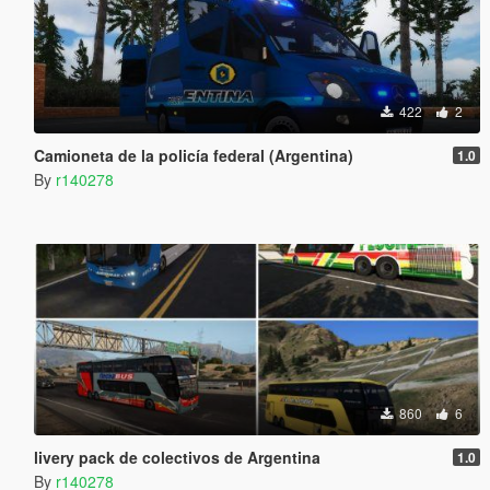
422
2
Camioneta de la policía federal (Argentina)
1.0
By
r140278
860
6
livery pack de colectivos de Argentina
1.0
By
r140278