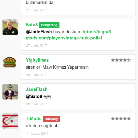
bulamadım da
27 Julai, 2017
Sato8
Pengarang
@JadeFlash
buyur dostum.
https://tr.gta5-
mods.com/player/vintage-turk-polisi
27 Julai, 2017
Yigityilmaz
sirenleri Mavi Kırmızı Yaparmısın
28 Julai, 2017
JadeFlash
@Sato8
eyw
28 Julai, 2017
TrMods
Dilarang
ellerine sağlık abi
11 Ogos, 2017