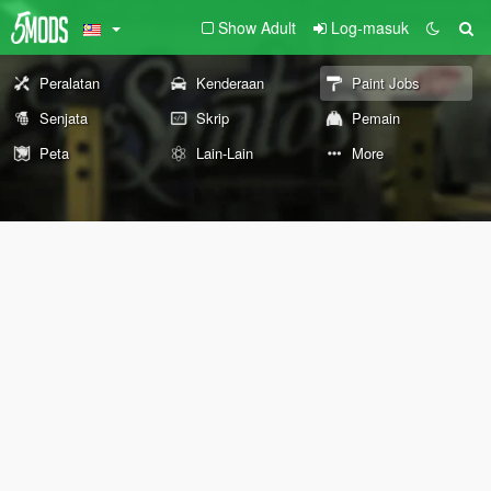
Show Adult
Log-masuk
Peralatan
Kenderaan
Paint Jobs
Senjata
Skrip
Pemain
Peta
Lain-Lain
More