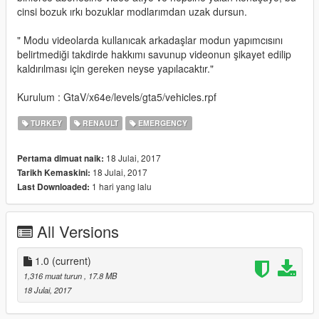
cinsi bozuk ırkı bozuklar modlarımdan uzak dursun.
" Modu videolarda kullanıcak arkadaşlar modun yapımcısını
belirtmediği takdirde hakkımı savunup videonun şikayet edilip
kaldırılması için gereken neyse yapılacaktır."
Kurulum : GtaV/x64e/levels/gta5/vehicles.rpf
TURKEY
RENAULT
EMERGENCY
18 Julai, 2017
Pertama dimuat naik:
18 Julai, 2017
Tarikh Kemaskini:
1 hari yang lalu
Last Downloaded:
All Versions
1.0
(current)
1,316 muat turun
, 17.8 MB
18 Julai, 2017