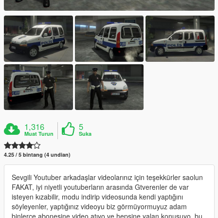
1,316
5
Muat Turun
Suka
4.25 / 5 bintang (4 undian)
Sevgili Youtuber arkadaşlar videolarınız için teşekkürler saolun
FAKAT, iyi niyetli youtuberların arasında Gtverenler de var
isteyen kızabilir, modu indirip videosunda kendi yaptığını
söyleyenler, yaptığınız videoyu biz görmüyormuyuz adam
binlerce abonesine video atıyo ve hepsine yalan konuşuyo, bu