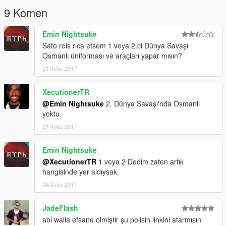
9 Komen
Emin Nightsuke
Sato reis rıca etsem 1 veya 2.ci Dünya Savaşı
Osmanlı üniforması ve araçları yapar mısın?
21 Julai, 2017
XecutionerTR
@Emin Nightsuke
2. Dünya Savaşı'nda Osmanlı
yoktu.
21 Julai, 2017
Emin Nightsuke
@XecutionerTR
1 veya 2 Dedim zaten artık
hangisinde yer aldıysak.
24 Julai, 2017
JadeFlash
abi walla efsane olmiştir şu polisin linkini atarmısın