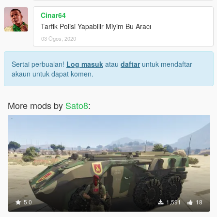
Cinar64
Tarfik Polisi Yapabilir Miyim Bu Aracı
03 Ogos, 2020
Sertai perbualan!
Log masuk
atau
daftar
untuk mendaftar
akaun untuk dapat komen.
More mods by
Sato8
:
5.0
1,591
18