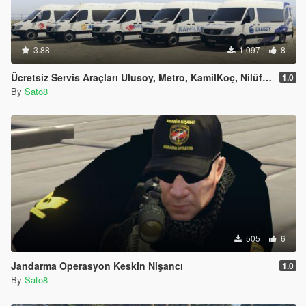
3.88
1,097
8
Ücretsiz Servis Araçları Ulusoy, Metro, KamilKoç, Nilüfer, Pamukkale
1.0
By
Sato8
505
6
Jandarma Operasyon Keskin Nişancı
1.0
By
Sato8