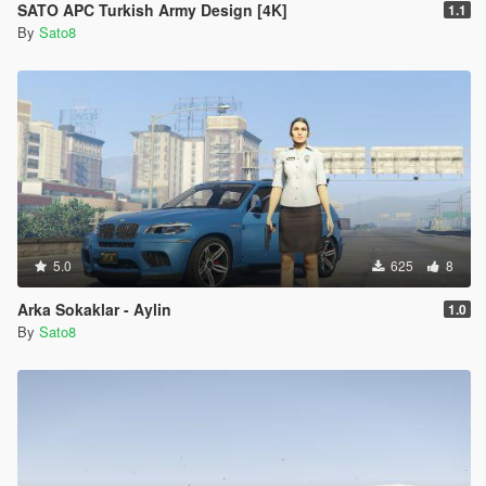
SATO APC Turkish Army Design [4K]
1.1
By
Sato8
5.0
625
8
Arka Sokaklar - Aylin
1.0
By
Sato8