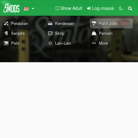
Show Adult
Log-masuk
Peralatan
Kenderaan
Paint Jobs
Senjata
Skrip
Pemain
Peta
Lain-Lain
More