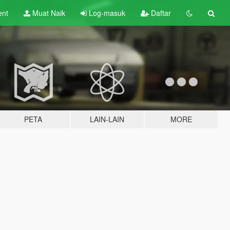
ent
Muat Naik
Log-masuk
Daftar
PETA
LAIN-LAIN
MORE