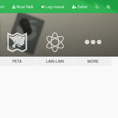
ent
Muat Naik
Log-masuk
Daftar
PETA
LAIN-LAIN
MORE