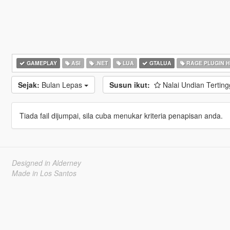
GAMEPLAY
ASI
.NET
LUA
GTALUA
RAGE PLUGIN 
Sejak:
Bulan Lepas
Susun ikut:
Nalai Undian Terting
Tiada fail dijumpai, sila cuba menukar kriteria penapisan anda.
Designed in Alderney
Made in Los Santos