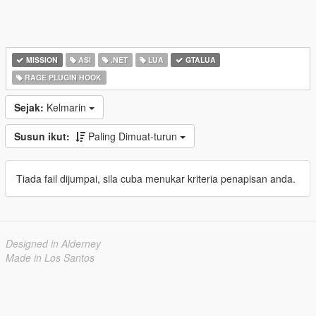
MISSION
ASI
.NET
LUA
GTALUA
RAGE PLUGIN HOOK
Sejak:
Kelmarin
Susun ikut:
Paling Dimuat-turun
Tiada fail dijumpai, sila cuba menukar kriteria penapisan anda.
Designed in Alderney
Made in Los Santos