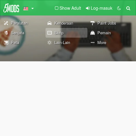
Show Adult
Log-masuk
Peralatan
Kenderaan
Paint Jobs
Senjata
Skrip
Pemain
Peta
Lain-Lain
More