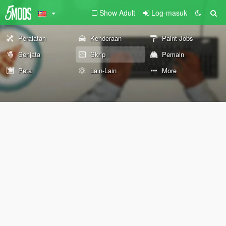
Show Adult
Log-masuk
Peralatan
Kenderaan
Paint Jobs
Senjata
Skrip
Pemain
Peta
Lain-Lain
More