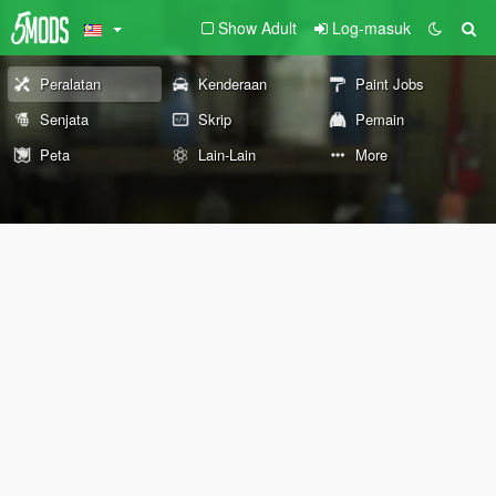
Show Adult
Log-masuk
Peralatan
Kenderaan
Paint Jobs
Senjata
Skrip
Pemain
Peta
Lain-Lain
More