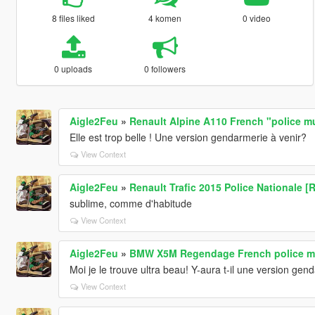
8 files liked
4 komen
0 video
0 uploads
0 followers
Aigle2Feu
»
Renault Alpine A110 French "police m
Elle est trop belle ! Une version gendarmerie à venir?
View Context
Aigle2Feu
»
Renault Trafic 2015 Police Nationale [R
sublime, comme d'habitude
View Context
Aigle2Feu
»
BMW X5M Regendage French police mu
Moi je le trouve ultra beau! Y-aura t-il une version gen
View Context