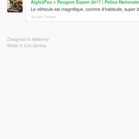
Aigle2Feu
»
Peugeot Expert 2017 | Police Nationale
Le véhicule est magnifique, comme d'habitude, super 
View Context
Designed in Alderney
Made in Los Santos