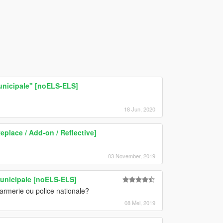
unicipale" [noELS-ELS]
18 Jun, 2020
eplace / Add-on / Reflective]
03 November, 2019
nicipale [noELS-ELS]
darmerie ou police nationale?
08 Mei, 2019