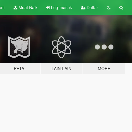
ent
Muat Naik
Log-masuk
Daftar
PETA
LAIN-LAIN
MORE