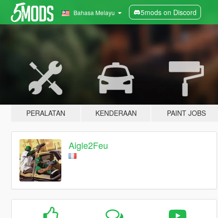
5mods on Discord
Bahasa Melayu
PERALATAN
KENDERAAN
PAINT JOBS
Aigle2Feu