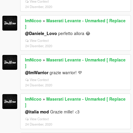
View Context
24 Disember, 2020
ImNicoo
»
Maserati Levante - Unmarked [ Replace
]
@Daniele_Lovo
perfetto allora 😂
View Context
24 Disember, 2020
ImNicoo
»
Maserati Levante - Unmarked [ Replace
]
@ImWarrior
grazie warrior! 💜
View Context
24 Disember, 2020
ImNicoo
»
Maserati Levante - Unmarked [ Replace
]
@italia mod
Grazie mille! <3
View Context
24 Disember, 2020