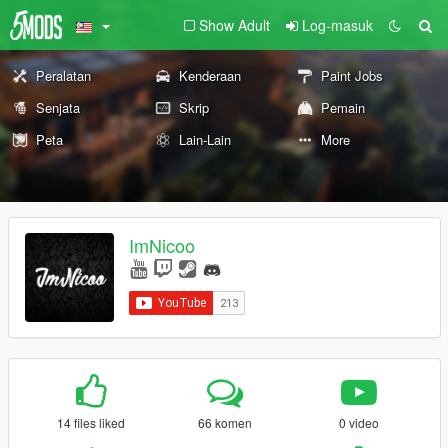
Show Adult
Log-masuk
Peralatan
Kenderaan
Paint Jobs
Senjata
Skrip
Pemain
Peta
Lain-Lain
More
ImNicoo
14 files liked
66 komen
0 video