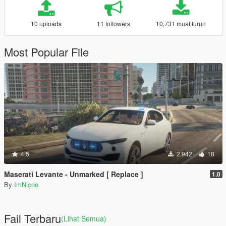
10 uploads
11 followers
10,731 muat turun
Most Popular File
4.5
2,942
18
Maserati Levante - Unmarked [ Replace ]
1.0
By
ImNicoo
Fail Terbaru
(Lihat Semua)