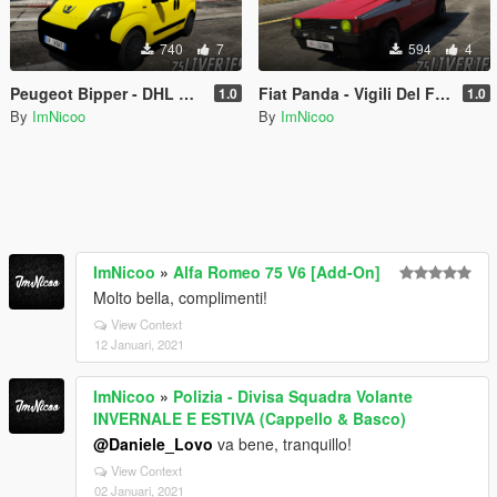
740
7
594
4
Peugeot Bipper - DHL Express (Paintjob | FiveM)
Fiat Panda - Vigili Del Fuoco 115 (Paintjob | FiveM)
1.0
1.0
By
ImNicoo
By
ImNicoo
ImNicoo
»
Alfa Romeo 75 V6 [Add-On]
Molto bella, complimenti!
View Context
12 Januari, 2021
ImNicoo
»
Polizia - Divisa Squadra Volante
INVERNALE E ESTIVA (Cappello & Basco)
@Daniele_Lovo
va bene, tranquillo!
View Context
02 Januari, 2021