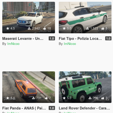
4.5
2,942
18
5.0
1,523
5
Maserati Levante - Unmarked [ Replace ]
Fiat Tipo - Polizia Locale ( Paintjob | Fivem )
1.0
1.0
By
ImNicoo
By
ImNicoo
5.0
731
7
5.0
708
3
Fiat Panda - ANAS ( Paintjob - FiveM )
Land Rover Defender - Carabinieri Forestali ( Paintjob | Fivem )
1.0