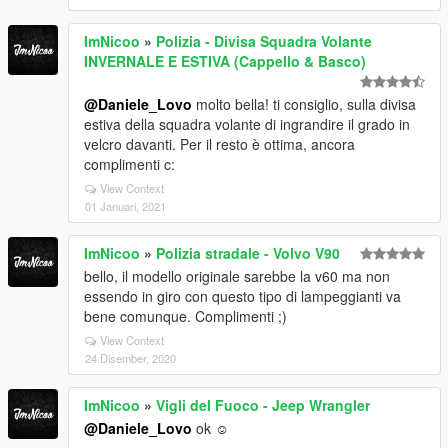
ImNicoo
»
Polizia - Divisa Squadra Volante
INVERNALE E ESTIVA (Cappello & Basco)
@Daniele_Lovo
molto bella! ti consiglio, sulla divisa
estiva della squadra volante di ingrandire il grado in
velcro davanti. Per il resto è ottima, ancora
complimenti c:
View Context
01 Januari, 2021
ImNicoo
»
Polizia stradale - Volvo V90
bello, il modello originale sarebbe la v60 ma non
essendo in giro con questo tipo di lampeggianti va
bene comunque. Complimenti ;)
View Context
24 Disember, 2020
ImNicoo
»
Vigli del Fuoco - Jeep Wrangler
@Daniele_Lovo
ok ☺