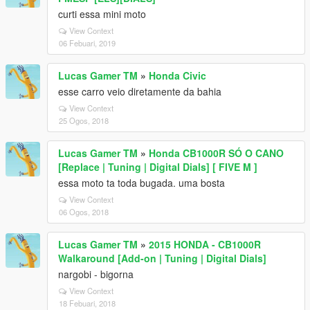
curti essa mini moto
View Context
06 Febuari, 2019
Lucas Gamer TM
»
Honda Civic
esse carro veio diretamente da bahia
View Context
25 Ogos, 2018
Lucas Gamer TM
»
Honda CB1000R SÓ O CANO
[Replace | Tuning | Digital Dials] [ FIVE M ]
essa moto ta toda bugada. uma bosta
View Context
06 Ogos, 2018
Lucas Gamer TM
»
2015 HONDA - CB1000R
Walkaround [Add-on | Tuning | Digital Dials]
nargobi - bigorna
View Context
18 Febuari, 2018