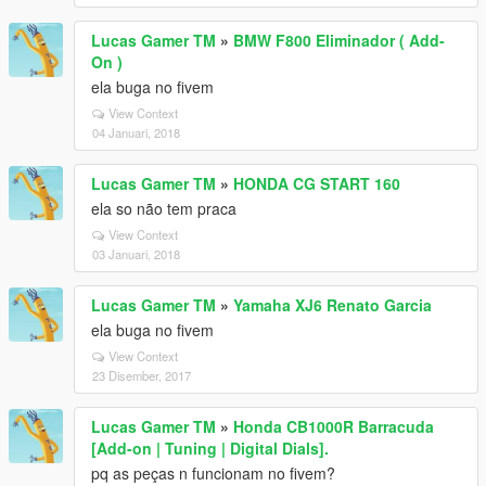
Lucas Gamer TM
»
BMW F800 Eliminador ( Add-
On )
ela buga no fivem
View Context
04 Januari, 2018
Lucas Gamer TM
»
HONDA CG START 160
ela so não tem praca
View Context
03 Januari, 2018
Lucas Gamer TM
»
Yamaha XJ6 Renato Garcia
ela buga no fivem
View Context
23 Disember, 2017
Lucas Gamer TM
»
Honda CB1000R Barracuda
[Add-on | Tuning | Digital Dials].
pq as peças n funcionam no fivem?