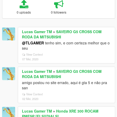
0 uploads
0 followers
Lucas Gamer TM
»
SAVEIRO G5 CROSS COM
RODA DA MITSUBISHI
@TLGAMER
tenho sim, e com certeza melhor que o
seu
View Context
07 Mei, 2020
Lucas Gamer TM
»
SAVEIRO G5 CROSS COM
RODA DA MITSUBISHI
amigo postou no site errado, aqui é gta 5 e não pra
san
View Context
02 Mei, 2020
Lucas Gamer TM
»
Honda XRE 300 ROCAM
PMESP [ELS][DIALS]