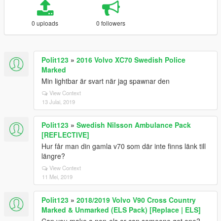
0 uploads
0 followers
Polit123
»
2016 Volvo XC70 Swedish Police
Marked
Min lightbar är svart när jag spawnar den
View Context
13 Julai, 2019
Polit123
»
Swedish Nilsson Ambulance Pack
[REFLECTIVE]
Hur får man din gamla v70 som där inte finns länk till
längre?
View Context
11 Mei, 2019
Polit123
»
2018/2019 Volvo V90 Cross Country
Marked & Unmarked (ELS Pack) [Replace | ELS]