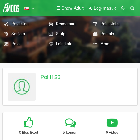
Show Adult
Log-masuk
Peralatan
Kenderaan
Paint Jobs
Senjata
Skrip
Pemain
Peta
Lain-Lain
More
Polit123
0 files liked
5 komen
0 video