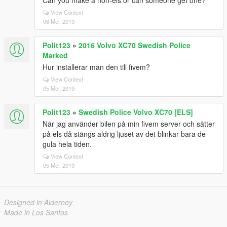
Can you make a non-els or can someone get one?
View Context
06 Mei, 2019
Polit123
»
2016 Volvo XC70 Swedish Police
Marked
Hur installerar man den till fivem?
View Context
05 Mei, 2019
Polit123
»
Swedish Police Volvo XC70 [ELS]
När jag använder bilen på min fivem server och sätter
på els då stängs aldrig ljuset av det blinkar bara de
gula hela tiden.
View Context
05 Mei, 2019
Designed in Alderney
Made in Los Santos